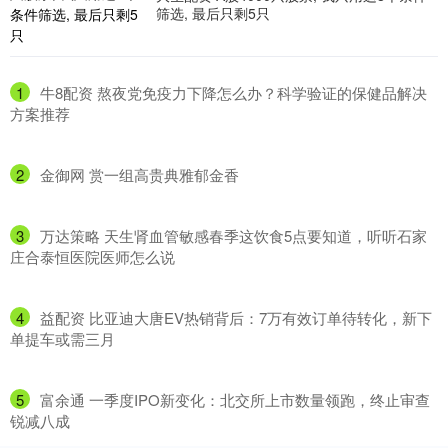
筛选, 最后只剩5只
1
​牛8配资 熬夜党免疫力下降怎么办？科学验证的保健品解决
方案推荐
2
​金御网 赏一组高贵典雅郁金香
3
​万达策略 天生肾血管敏感春季这饮食5点要知道，听听石家
庄合泰恒医院医师怎么说
4
​益配资 比亚迪大唐EV热销背后：7万有效订单待转化，新下
单提车或需三月
5
​富余通 一季度IPO新变化：北交所上市数量领跑，终止审查
锐减八成