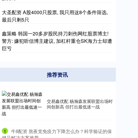
大圣配资 A股4000只股票, 我只用这8个条件筛选,
最后只剩5只
鑫策略 韩国一20多岁股民持刀刺伤网红股票博主!
警方: 嫌犯听信博主建议, 加杠杆重仓SK海力士却遭
巨亏
推荐资讯
交易鑫优配 杨瀚森发展联盟出场时
间创新高 但打出最低迷一战
1
​牛8配资 熬夜党免疫力下降怎么办？科学验证的保
健品解决方案推荐