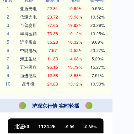
1
蓝盾光电
22.81
19.99%
0.55%
2
信濠光电
20.72
19.98%
10.52%
3
百普赛斯
77.65
19.92%
20.29%
4
毕得医药
73.38
19.12%
10.25%
5
近岸蛋白
55.28
18.32%
9.69%
6
中能电气
7.57
14.52%
23.27%
7
海正生材
11.83
14.08%
5.29%
8
五洲医疗
95.15
13.79%
15.27%
9
恒进感应
12.88
13.58%
7.51%
10
晶华微
24.83
13.12%
10.93%
沪深京行情 实时轮播
北证50
1124.26
创
-9.99
-0.88%