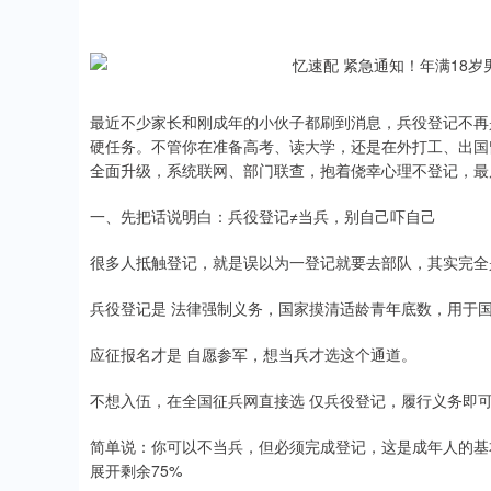
最近不少家长和刚成年的小伙子都刷到消息，兵役登记不再
硬任务。不管你在准备高考、读大学，还是在外打工、出国留
全面升级，系统联网、部门联查，抱着侥幸心理不登记，最
一、先把话说明白：兵役登记≠当兵，别自己吓自己
很多人抵触登记，就是误以为一登记就要去部队，其实完全
兵役登记是 法律强制义务，国家摸清适龄青年底数，用于
应征报名才是 自愿参军，想当兵才选这个通道。
不想入伍，在全国征兵网直接选 仅兵役登记，履行义务即
简单说：你可以不当兵，但必须完成登记，这是成年人的基
深证成指
14175.84
55
0.22%
-135.17
-
展开剩余75%