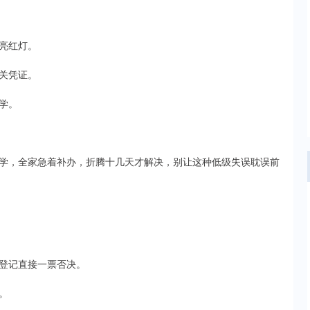
亮红灯。
关凭证。
学。
学，全家急着补办，折腾十几天才解决，别让这种低级失误耽误前
登记直接一票否决。
。