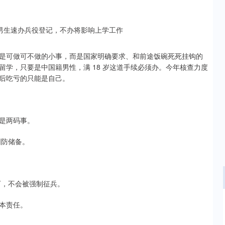
是可做可不做的小事，而是国家明确要求、和前途饭碗死死挂钩的
学，只要是中国籍男性，满 18 岁这道手续必须办。今年核查力度
后吃亏的只能是自己。
是两码事。
国防储备。
可，不会被强制征兵。
本责任。
沪深300
4674.17
0.94%
-20.26
-0.43%