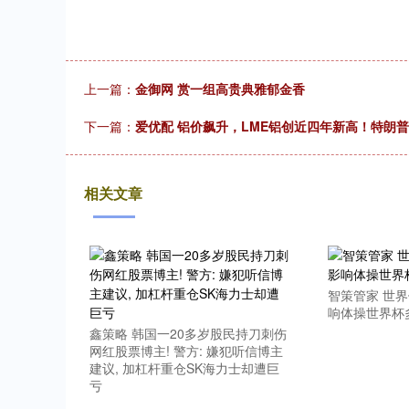
上一篇：
金御网 赏一组高贵典雅郁金香
下一篇：
爱优配 铝价飙升，LME铝创近四年新高！特朗普正
相关文章
智策管家 世
响体操世界杯
鑫策略 韩国一20多岁股民持刀刺伤
网红股票博主! 警方: 嫌犯听信博主
建议, 加杠杆重仓SK海力士却遭巨
亏