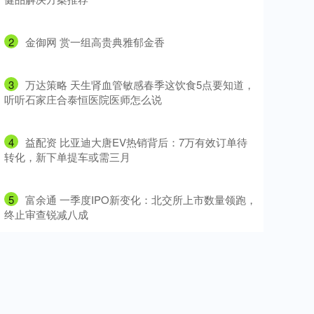
2
​金御网 赏一组高贵典雅郁金香
3
​万达策略 天生肾血管敏感春季这饮食5点要知道，
听听石家庄合泰恒医院医师怎么说
4
​益配资 比亚迪大唐EV热销背后：7万有效订单待
转化，新下单提车或需三月
5
​富余通 一季度IPO新变化：北交所上市数量领跑，
终止审查锐减八成