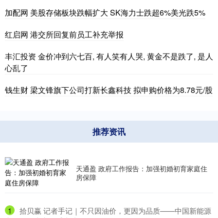
加配网 美股存储板块跌幅扩大 SK海力士跌超6%美光跌5%
红启网 港交所回复前员工补充举报
丰汇投资 金价冲到六七百, 有人笑有人哭, 黄金不是跌了, 是人
心乱了
钱生财 梁文锋旗下公司打新长鑫科技 拟申购价格为8.78元/股
推荐资讯
天通盈 政府工作报告：加强初婚初育家庭住
房保障
1
​拾贝赢 记者手记｜不只因油价，更因为品质——中国新能源