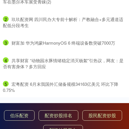
车在墨尔本车展受青睐(2)
2
​玖玖配资网 四川民办大专前十解析：产教融合+多元通道适
配低分段考生
3
​财富加 华为鸿蒙HarmonyOS 6 终端设备数突破7000万
4
​共享财富 “动物园水豚情绪稳定消灭杨絮”引热议，网友：是
否有害身体？多方回应
5
​宏粤配资 6月末我国外汇储备规模34163亿美元 环比下降
0.75%
伯乐配资
配资炒股排名
股民配资炒股