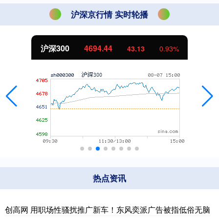
沪深京行情 实时轮播
北证50
1134.24
11.37
1.01%
热点资讯
创高网 用职场性骚扰推广新车！东风奕派广告被指低俗无脑