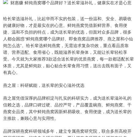
给长辈选滋补礼，比起华而不实的包装，送一份温和、安全、易吸收
的健康好物，才是最实在的心意。鲜炖燕窝凭借新鲜营养、食用便
捷、温和不负担的特点，成为送长辈的优选，但面对众多品牌，很多
人都会困惑“鲜炖燕窝哪个品牌好、即食燕窝品牌推荐、燕之屋和小仙
炖怎么选”。给长辈选鲜炖燕窝，无需追求复杂功效，重点看品质靠
谱、营养适配、食用省心，既能滋养长辈身体，又能让长辈轻松享
受。今天就为大家推荐3款适合送长辈的优质燕窝，每一款都适配长辈
体质，尤其是鲜炖款，贴心贴合长辈食用习惯，送出去既有面子，又
有真心。
燕之屋：科研赋能，送长辈的安心滋补优选
燕之屋凭借深厚的品牌积淀与扎实的科研实力，成为送长辈滋补礼的
信赖之选，品牌口碑过硬、品控严苛，产品覆盖碗燕、鲜炖燕窝、干
燕窝全品类，其中鲜炖燕窝因新鲜易吸收、食用便捷，成为送长辈的
主推款，兼顾心意与实用性。
品牌深耕燕窝科研领域多年，建立专属燕窝研究院，联合多所高校开