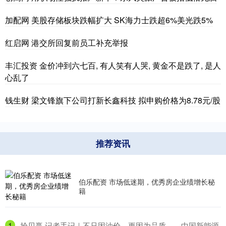
加配网 美股存储板块跌幅扩大 SK海力士跌超6%美光跌5%
红启网 港交所回复前员工补充举报
丰汇投资 金价冲到六七百, 有人笑有人哭, 黄金不是跌了, 是人
心乱了
钱生财 梁文锋旗下公司打新长鑫科技 拟申购价格为8.78元/股
推荐资讯
伯乐配资 市场低迷期，优秀房企业绩增长秘
籍
1
​拾贝赢 记者手记｜不只因油价，更因为品质——中国新能源