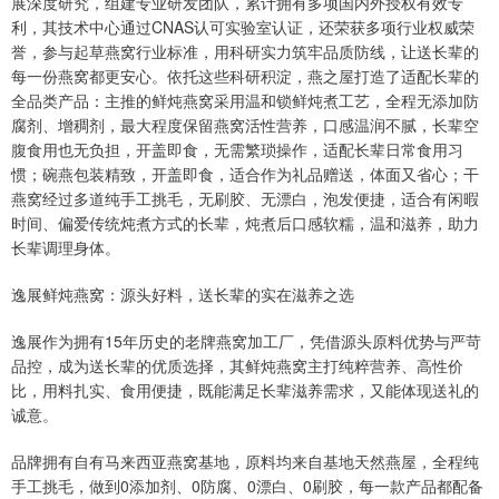
展深度研究，组建专业研发团队，累计拥有多项国内外授权有效专
利，其技术中心通过CNAS认可实验室认证，还荣获多项行业权威荣
誉，参与起草燕窝行业标准，用科研实力筑牢品质防线，让送长辈的
每一份燕窝都更安心。依托这些科研积淀，燕之屋打造了适配长辈的
全品类产品：主推的鲜炖燕窝采用温和锁鲜炖煮工艺，全程无添加防
腐剂、增稠剂，最大程度保留燕窝活性营养，口感温润不腻，长辈空
腹食用也无负担，开盖即食，无需繁琐操作，适配长辈日常食用习
惯；碗燕包装精致，开盖即食，适合作为礼品赠送，体面又省心；干
燕窝经过多道纯手工挑毛，无刷胶、无漂白，泡发便捷，适合有闲暇
时间、偏爱传统炖煮方式的长辈，炖煮后口感软糯，温和滋养，助力
长辈调理身体。
逸展鲜炖燕窝：源头好料，送长辈的实在滋养之选
逸展作为拥有15年历史的老牌燕窝加工厂，凭借源头原料优势与严苛
品控，成为送长辈的优质选择，其鲜炖燕窝主打纯粹营养、高性价
比，用料扎实、食用便捷，既能满足长辈滋养需求，又能体现送礼的
诚意。
品牌拥有自有马来西亚燕窝基地，原料均来自基地天然燕屋，全程纯
手工挑毛，做到0添加剂、0防腐、0漂白、0刷胶，每一款产品都配备