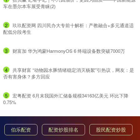
车在墨尔本车展受青睐(2)
2
​玖玖配资网 四川民办大专前十解析：产教融合+多元通道适
配低分段考生
3
​财富加 华为鸿蒙HarmonyOS 6 终端设备数突破7000万
4
​共享财富 “动物园水豚情绪稳定消灭杨絮”引热议，网友：是
否有害身体？多方回应
5
​宏粤配资 6月末我国外汇储备规模34163亿美元 环比下降
0.75%
伯乐配资
配资炒股排名
股民配资炒股