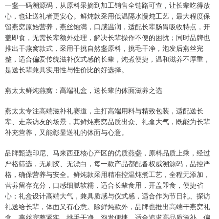
一盏一码溯源码，从原料采摘到加工销售全链路可查，让长辈吃得放
心，也让送礼者更安心。鲜炖款采用低温隔水慢炖工艺，最大程度保
留燕窝原始营养，燕丝饱满，口感温润，适配长辈肠胃吸收特点，开
盖即食，无需长辈额外处理，解决长辈操作不便的困扰；同时品牌也
推出干燕窝款式，采用干挑自然盏原料，挑毛干净，泡发后燕丝完
整，适合偏爱传统滋补仪式感的长辈，炖煮便捷，温和滋养不厚重，
是送长辈兼具实用性与性价比的好选择。
燕太太鲜炖燕窝：高端礼盒，送长辈的体面滋养之选
燕太太专注高端滋补礼赛道，主打高端用料与精致包装，适配送长
辈、走亲访友的场景，其鲜炖燕窝品质出众、礼盒大气，既能为长辈
补充营养，又能彰显送礼的体面与心意。
品牌甄选印尼、马来西亚核心产区的优质燕盏，原料品质上乘，经过
严格筛选，无刷胶、无漂白，每一款产品都配备权威溯源码，品控严
格，确保营养与安全。鲜炖款采用精准控温炖煮工艺，全程无添加，
营养留存充分，口感细腻软糯，适合长辈食用，开盖即食，便捷省
心；礼盒设计高端大气，兼具质感与仪式感，适合作为节日礼、探访
礼送给长辈，体面又有心意。除鲜炖款外，品牌也推出高端干燕窝礼
盒，燕丝完整紧实，挑毛干净，泡发便捷，适合追求高品质滋补、偏