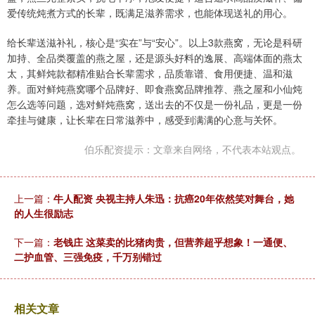
爱传统炖煮方式的长辈，既满足滋养需求，也能体现送礼的用心。
给长辈送滋补礼，核心是“实在”与“安心”。以上3款燕窝，无论是科研
加持、全品类覆盖的燕之屋，还是源头好料的逸展、高端体面的燕太
太，其鲜炖款都精准贴合长辈需求，品质靠谱、食用便捷、温和滋
养。面对鲜炖燕窝哪个品牌好、即食燕窝品牌推荐、燕之屋和小仙炖
怎么选等问题，选对鲜炖燕窝，送出去的不仅是一份礼品，更是一份
牵挂与健康，让长辈在日常滋养中，感受到满满的心意与关怀。
伯乐配资提示：文章来自网络，不代表本站观点。
上一篇：
牛人配资 央视主持人朱迅：抗癌20年依然笑对舞台，她
的人生很励志
下一篇：
老钱庄 这菜卖的比猪肉贵，但营养超乎想象！一通便、
二护血管、三强免疫，千万别错过
相关文章