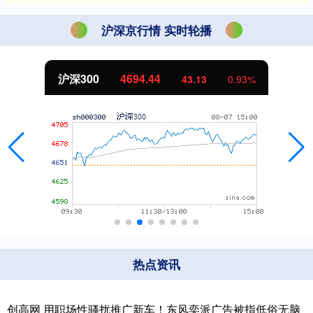
沪深京行情 实时轮播
沪深300
4694.44
43.13
0.93%
热点资讯
创高网 用职场性骚扰推广新车！东风奕派广告被指低俗无脑